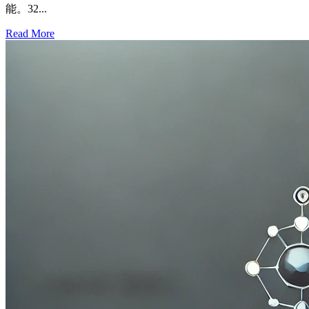
能。32...
Read More